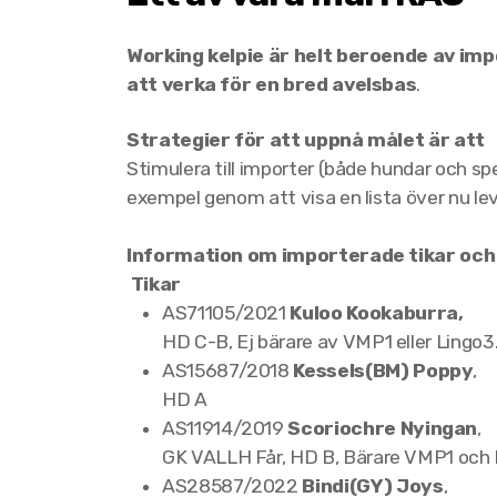
Working kelpie är helt beroende av imp
att verka för en bred avelsbas
.
Strategier för att uppnå målet är att
Stimulera till importer (både hundar och sp
exempel genom att visa en lista över nu l
Information om importerade tikar oc
Tikar
AS71105/2021
Kuloo Kookaburra,
HD C-B, Ej bärare av VMP1 eller Lingo3
AS15687/2018
Kessels(BM) Poppy
,
HD A
AS11914/2019
Scoriochre Nyingan
,
GK VALLH Får, HD B, Bärare VMP1 och
AS28587/2022
Bindi(GY) Joys
,