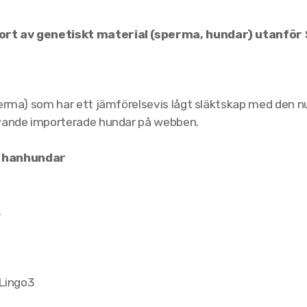
ort av genetiskt material (sperma, hundar) utanför 
erma) som har ett jämförelsevis lågt släktskap med den nuv
evande importerade hundar på webben.
h hanhundar
.
 Lingo3