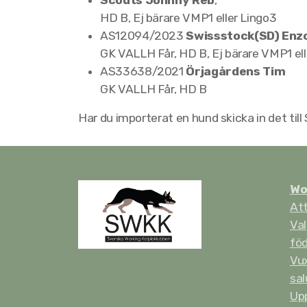
Scouts Johnny Reb
,
HD B, Ej bärare VMP1 eller Lingo3
AS12094/2023
Swissstock(SD) Enz
GK VALLH Får, HD B, Ej bärare VMP1 ell
AS33638/2021
Örjagårdens Tim
GK VALLH Får, HD B
Har du importerat en hund skicka in det til
Wo
Att
Val
fö
Vux
sal
Up