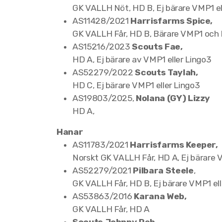
GK VALLH Nöt, HD B, Ej bärare VMP1 el
AS11428/2021
Harrisfarms Spice,
GK VALLH Får, HD B, Bärare VMP1 och
AS15216/2023
Scouts Fae,
HD A, Ej bärare av VMP1 eller Lingo3
AS52279/2022
Scouts Taylah,
HD C, Ej bärare VMP1 eller Lingo3
AS19803/2025,
Nolana (GY) Lizzy
HD A,
Hanar
AS11783/2021
Harrisfarms Keeper,
Norskt GK VALLH Får, HD A, Ej bärare 
AS52279/2021
Pilbara Steele
,
GK VALLH Får, HD B, Ej bärare VMP1 el
AS53863/2016
Karana Web,
GK VALLH Får, HD A