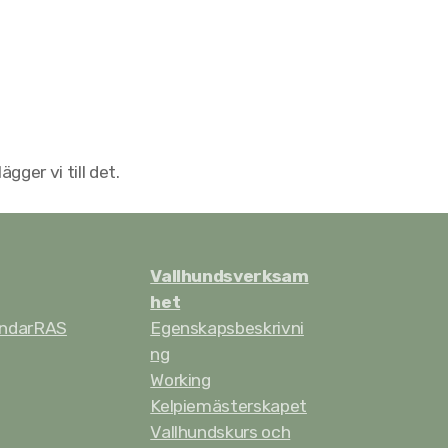
gger vi till det.
Vallhundsverksam
het
ndar
RAS
Egenskapsbeskrivni
ng
Working
Kelpiemästerskapet
Vallhundskurs och