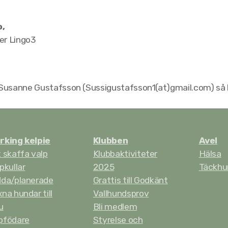
o,
er Lingo3
l Susanne Gustafsson (Sussigustafsson1(at)gmail.com) så lä
rking kelpie
Klubben
Avel
 skaffa valp
Klubbaktiviteter
Hälsa
pkullar
2025
Täckhu
dda/planerade
Grattis till Godkänt
na hundar till
Vallhundsprov
u
Bli medlem
pfödare
Styrelse och