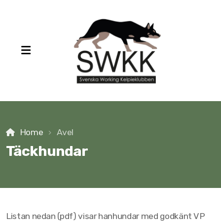
Home
Avel
Att skaffa valp
Täckhundar
Valpkullar födda/planerade
Vuxna hundar till salu
Uppfödare
Listan nedan (pdf) visar hanhundar med godkänt VP
Importer