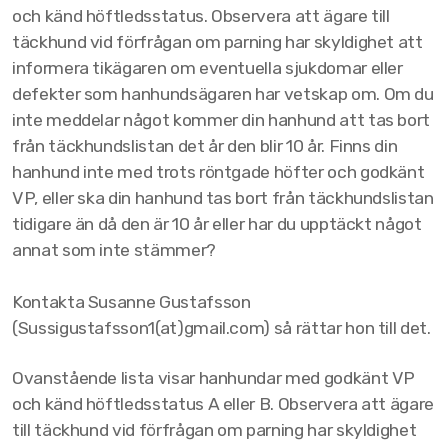
och känd höftledsstatus. Observera att ägare till
täckhund vid förfrågan om parning har skyldighet att
informera tikägaren om eventuella sjukdomar eller
defekter som hanhundsägaren har vetskap om. Om du
Klubbaktiviteter
inte meddelar något kommer din hanhund att tas bort
från täckhundslistan det år den blir 10 år. Finns din
Grattis till Godkänt Vallhundsprov
hanhund inte med trots röntgade höfter och godkänt
Bli medlem
VP, eller ska din hanhund tas bort från täckhundslistan
tidigare än då den är 10 år eller har du upptäckt något
Styrelse och kommitteér
annat som inte stämmer?
Profilkläder
Kontakta Susanne Gustafsson
Kontaktpersoner
(Sussigustafsson1(at)gmail.com) så rättar hon till det.
Ovanstående lista visar hanhundar med godkänt VP
och känd höftledsstatus A eller B. Observera att ägare
Hälsa
till täckhund vid förfrågan om parning har skyldighet