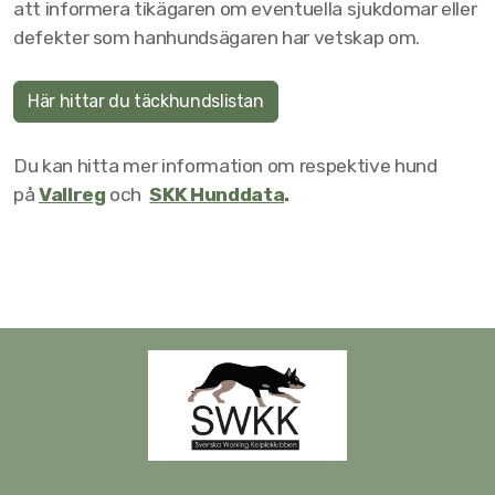
att informera tikägaren om eventuella sjukdomar eller
RAS
defekter som hanhundsägaren har vetskap om.
Här hittar du täckhundslistan
Egenskapsbeskrivning
Du kan hitta mer information om respektive hund
Working Kelpiemästerskapet
på
Vallreg
och
SKK Hunddata
.
Vallhundskurs och Hela WK Sverige vallar